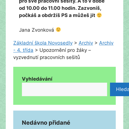
pro své pracovní sešity. A to v době
od 10.00 do 11.00 hodin. Zazvoníš,
počkáš a obdržíš PS a můžeš jít
Jana Zvonková
Základní škola Novosedly
>
Archiv
>
Archiv
- 4. třída
>
Upozornění pro žáky –
vyzvednutí pracovních sešitů
Vyhledávání
Hleda
Nedávno přidané