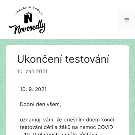
Me
Přeskočit
Ukončení testování
na
obsah
10. září 2021
10. 9. 2021
Dobrý den všem,
oznamuji vám, že dnešním dnem končí
testování dětí a žáků na nemoc COVID
– 19. V platnosti nadále zůstává