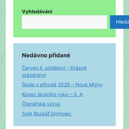
Vyhledávání
Hleda
Nedávno přidané
Červen II. oddělení – Krásné
prázdniny!
Škola v přírodě 2026 – Nové Mlýny
Konec školního roku – 3. A
Čtenářská výzva
Svět Bludišť Drnholec