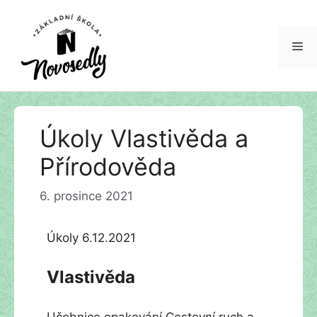
Me
Přeskočit
Úkoly Vlastivěda a
na
obsah
Přírodověda
6. prosince 2021
Úkoly 6.12.2021
Vlastivěda
Učebnice opakování Cestovní ruch a