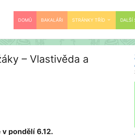
DOMŮ
BAKALÁŘI
STRÁNKY TŘÍD
DALŠÍ
áky – Vlastivěda a
v pondělí 6.12.