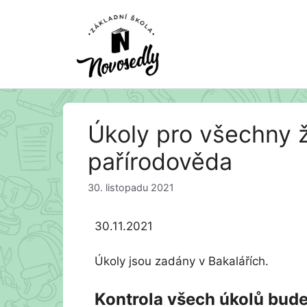
Přeskočit
Úkoly pro všechny ž
na
obsah
pařírodověda
30. listopadu 2021
30.11.2021
Úkoly jsou zadány v Bakalářích.
Kontrola všech úkolů bude 