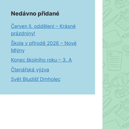
Nedávno přidané
Červen II. oddělení – Krásné
prázdniny!
Škola v přírodě 2026 – Nové
Mlýny
Konec školního roku – 3. A
Čtenářská výzva
Svět Bludišť Drnholec