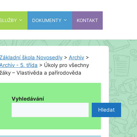
 SLUŽBY
DOKUMENTY
KONTAKT
Základní škola Novosedly
>
Archiv
>
Archiv - 5. třída
>
Úkoly pro všechny
žáky – Vlastivěda a pařírodověda
Vyhledávání
Hledat