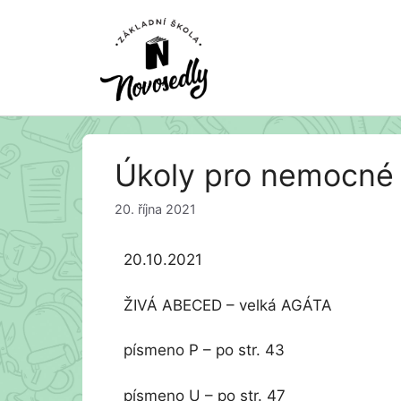
Přeskočit
Úkoly pro nemocné ž
na
obsah
20. října 2021
20.10.2021
ŽIVÁ ABECED – velká AGÁTA
písmeno P – po str. 43
písmeno U – po str. 47