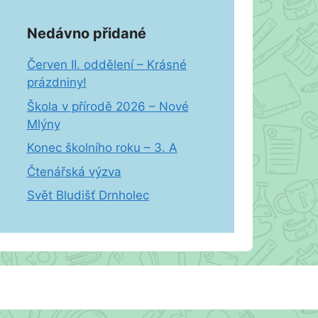
Nedávno přidané
Červen II. oddělení – Krásné
prázdniny!
Škola v přírodě 2026 – Nové
Mlýny
Konec školního roku – 3. A
Čtenářská výzva
Svět Bludišť Drnholec