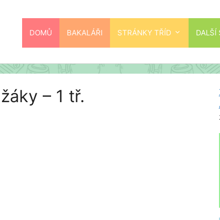
DOMŮ
BAKALÁŘI
STRÁNKY TŘÍD
DALŠÍ
áky – 1 tř.