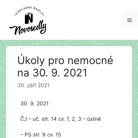
Me
Přeskočit
Úkoly pro nemocné
na
obsah
na 30. 9. 2021
30. září 2021
30. 9. 2021
ČJ – uč. str. 14 cv. 1, 2, 3 – ústně
– PS str. 9 cv. 15