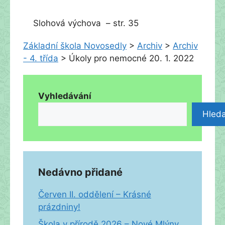
Slohová výchova – str. 35
Základní škola Novosedly
>
Archiv
>
Archiv
- 4. třída
>
Úkoly pro nemocné 20. 1. 2022
Vyhledávání
Hleda
Nedávno přidané
Červen II. oddělení – Krásné
prázdniny!
Škola v přírodě 2026 – Nové Mlýny