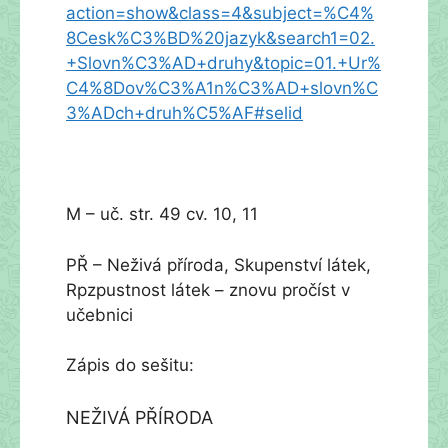
action=show&class=4&subject=%C4%
8Cesk%C3%BD%20jazyk&search1=02.
+Slovn%C3%AD+druhy&topic=01.+Ur%
C4%8Dov%C3%A1n%C3%AD+slovn%C
3%ADch+druh%C5%AF#selid
M – uč. str. 49 cv. 10, 11
PŘ – Neživá příroda, Skupenství látek,
Rpzpustnost látek – znovu pročíst v
učebnici
Zápis do sešitu:
NEŽIVÁ PŘÍRODA