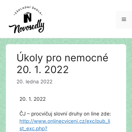
Me
Přeskočit
Úkoly pro nemocné
na
obsah
20. 1. 2022
20. ledna 2022
20. 1. 2022
ČJ – procvičuj slovní druhy on line zde:
http://www.onlinecviceni.cz/exc/pub_li
st_exc.php?