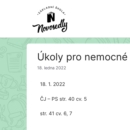
Přeskočit
Úkoly pro nemocné 1
na
obsah
18. ledna 2022
18. 1. 2022
ČJ – PS str. 40 cv. 5
str. 41 cv. 6, 7