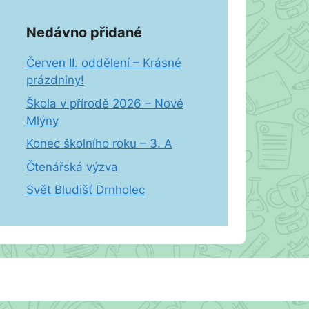
Nedávno přidané
Červen II. oddělení – Krásné
prázdniny!
Škola v přírodě 2026 – Nové
Mlýny
Konec školního roku – 3. A
Čtenářská výzva
Svět Bludišť Drnholec