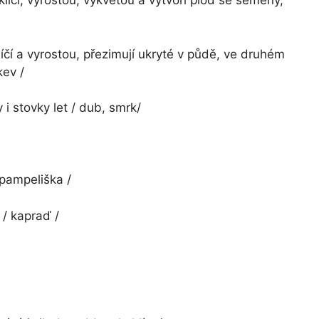
íčí, vyrostou, vykvetou a vytvoří plod se semeny,
čí a vyrostou, přezimují ukryté v půdě, ve druhém
kev /
y i stovky let / dub, smrk/
pampeliška /
 / kapraď /