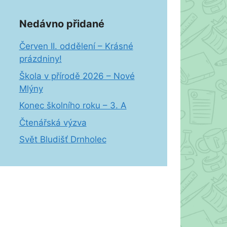
Nedávno přidané
Červen II. oddělení – Krásné
prázdniny!
Škola v přírodě 2026 – Nové
Mlýny
Konec školního roku – 3. A
Čtenářská výzva
Svět Bludišť Drnholec