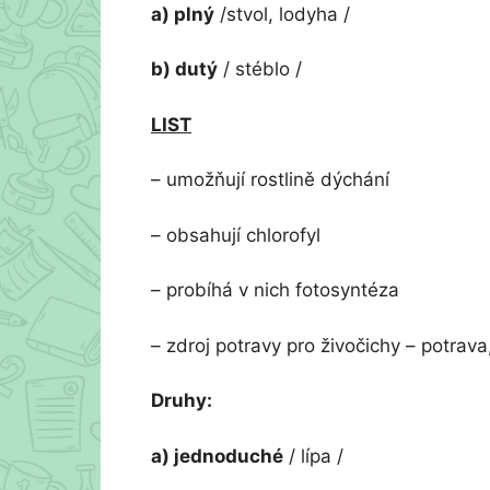
a) plný
/stvol, lodyha /
b) dutý
/ stéblo /
LIST
– umožňují rostlině dýchání
– obsahují chlorofyl
– probíhá v nich fotosyntéza
– zdroj potravy pro živočichy – potrava,
Druhy:
a) jednoduché
/ lípa /