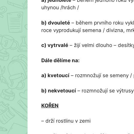
a) jednoleté
– během jednoho roku vykl
uhynou /hrách /
b) dvouleté
– během prvního roku vyklí
roce vyprodukují semena / divizna, mr
c) vytrvalé
– žijí velmi dlouho – desítk
Dále dělíme na:
a) kvetoucí
– rozmnožují se semeny / 
b) nekvetoucí
– rozmnožují se výtrusy
KOŘEN
– drží rostlinu v zemi