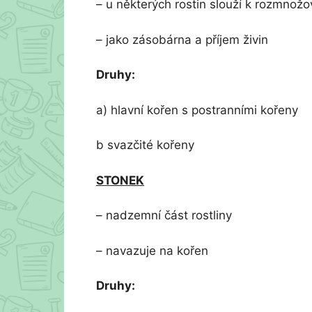
– u některých rostin slouží k rozmnožov
– jako zásobárna a příjem živin
Druhy:
a) hlavní kořen s postranními kořeny
b svazčité kořeny
STONEK
– nadzemní část rostliny
– navazuje na kořen
Druhy: