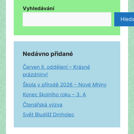
Vyhledávání
Hleda
Nedávno přidané
Červen II. oddělení – Krásné
prázdniny!
Škola v přírodě 2026 – Nové Mlýny
Konec školního roku – 3. A
Čtenářská výzva
Svět Bludišť Drnholec