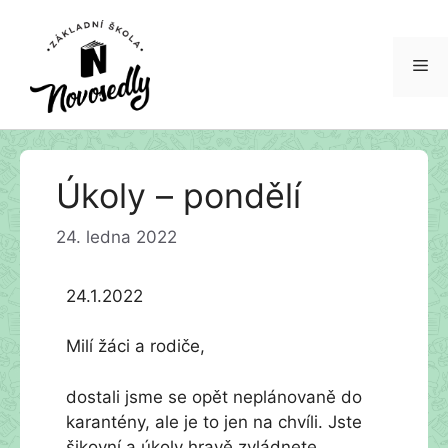
Me
Přeskočit
Úkoly – pondělí
na
obsah
24. ledna 2022
24.1.2022
Milí žáci a rodiče,
dostali jsme se opět neplánovaně do
karantény, ale je to jen na chvíli. Jste
šikovní a úkoly hravě zvládnete.