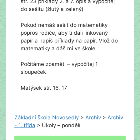
str. 23 příklady 2. a 7. opiš a vypočítej
do sešitu (žlutý a zelený)
Pokud nemáš sešit do matematiky
popros rodiče, aby ti dali linkovaný
papír a napiš příklady na papír. Vlož do
matematiky a dáš mi ve škole.
Počítáme zpaměti – vypočítej 1
sloupeček
Matýsek str. 16, 17
Základní škola Novosedly
>
Archiv
>
Archiv
- 1. třída
>
Úkoly – pondělí