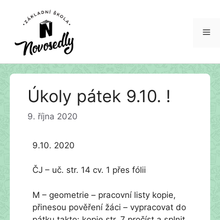
Me
Přeskočit
Úkoly pátek 9.10. !
na
obsah
9. října 2020
9.10. 2020
ČJ – uč. str. 14 cv. 1 přes fólii
M – geometrie – pracovní listy kopie,
přinesou pověření žáci – vypracovat do
pátku takto: kopie str. 7 pročíst a splnit