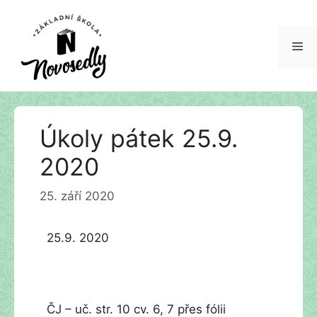
Me
Přeskočit
Úkoly pátek 25.9.
na
obsah
2020
25. září 2020
25.9. 2020
ČJ – uč. str. 10 cv. 6, 7 přes fólii