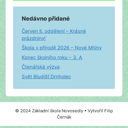
Nedávno přidané
Červen II. oddělení – Krásné
prázdniny!
Škola v přírodě 2026 – Nové Mlýny
Konec školního roku – 3. A
Čtenářská výzva
Svět Bludišť Drnholec
© 2024 Základní škola Novosedly • Vytvořil Filip
Černák