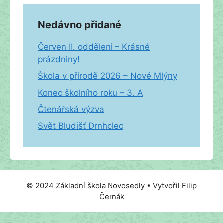
Nedávno přidané
Červen II. oddělení – Krásné
prázdniny!
Škola v přírodě 2026 – Nové Mlýny
Konec školního roku – 3. A
Čtenářská výzva
Svět Bludišť Drnholec
© 2024 Základní škola Novosedly • Vytvořil Filip
Černák