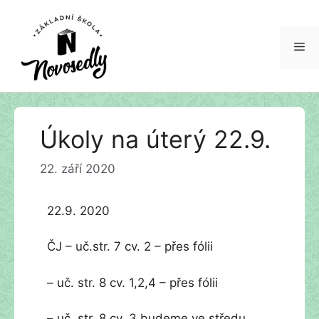
Me
Přeskočit
Úkoly na úterý 22.9.
na
obsah
22. září 2020
22.9. 2020
ČJ – uč.str. 7 cv. 2 – přes fólii
– uč. str. 8 cv. 1,2,4 – přes fólii
– uč. str. 8 cv. 3 budeme ve středu