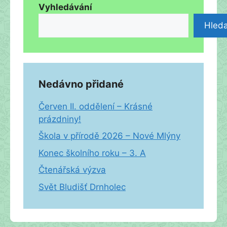
Vyhledávání
Hleda
Nedávno přidané
Červen II. oddělení – Krásné
prázdniny!
Škola v přírodě 2026 – Nové Mlýny
Konec školního roku – 3. A
Čtenářská výzva
Svět Bludišť Drnholec