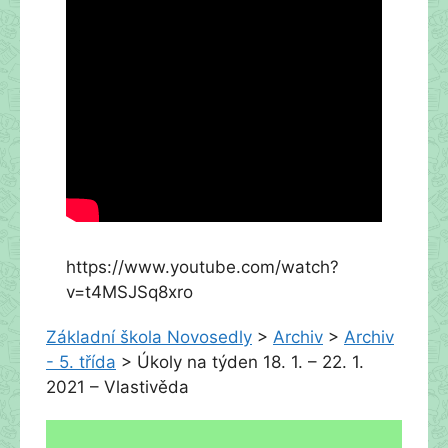
https://www.youtube.com/watch?
v=t4MSJSq8xro
Základní škola Novosedly
>
Archiv
>
Archiv
- 5. třída
>
Úkoly na týden 18. 1. – 22. 1.
2021 – Vlastivěda