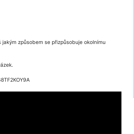
apiš jakým způsobem se přizpůsobuje okolnímu
rázek.
268TF2KOY9A