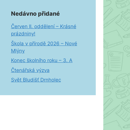
Nedávno přidané
Červen II. oddělení – Krásné
prázdniny!
Škola v přírodě 2026 – Nové
Mlýny
Konec školního roku – 3. A
Čtenářská výzva
Svět Bludišť Drnholec