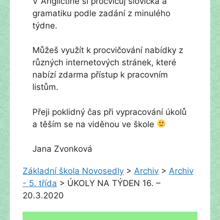
V Angličtině si procvičuj slovíčka a
gramatiku podle zadání z minulého
týdne.
Můžeš využít k procvičování nabídky z
různých internetových stránek, které
nabízí zdarma přístup k pracovním
listům.
Přeji poklidný čas při vypracování úkolů
a těším se na viděnou ve škole
Jana Zvonková
Základní škola Novosedly
>
Archiv
>
Archiv
- 5. třída
>
ÚKOLY NA TÝDEN 16. –
20.3.2020