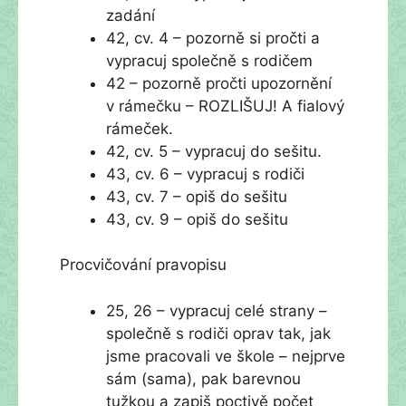
zadání
42, cv. 4 – pozorně si pročti a
vypracuj společně s rodičem
42 – pozorně pročti upozornění
v rámečku – ROZLIŠUJ! A fialový
rámeček.
42, cv. 5 – vypracuj do sešitu.
43, cv. 6 – vypracuj s rodiči
43, cv. 7 – opiš do sešitu
43, cv. 9 – opiš do sešitu
Procvičování pravopisu
25, 26 – vypracuj celé strany –
společně s rodiči oprav tak, jak
jsme pracovali ve škole – nejprve
sám (sama), pak barevnou
tužkou a zapiš poctivě počet