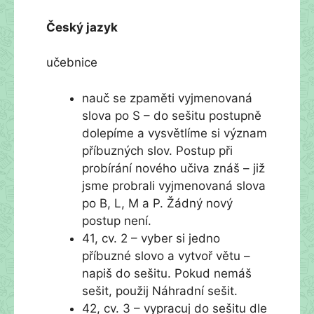
Český jazyk
učebnice
nauč se zpaměti vyjmenovaná
slova po S – do sešitu postupně
dolepíme a vysvětlíme si význam
příbuzných slov. Postup při
probírání nového učiva znáš – již
jsme probrali vyjmenovaná slova
po B, L, M a P. Žádný nový
postup není.
41, cv. 2 – vyber si jedno
příbuzné slovo a vytvoř větu –
napiš do sešitu. Pokud nemáš
sešit, použij Náhradní sešit.
42, cv. 3 – vypracuj do sešitu dle