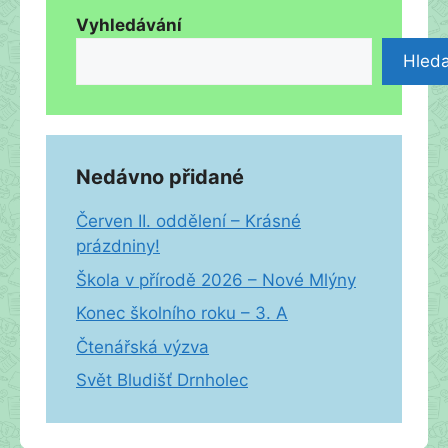
Vyhledávání
Hleda
Nedávno přidané
Červen II. oddělení – Krásné
prázdniny!
Škola v přírodě 2026 – Nové Mlýny
Konec školního roku – 3. A
Čtenářská výzva
Svět Bludišť Drnholec