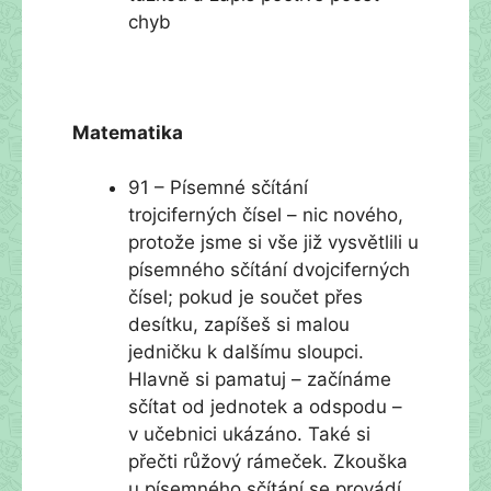
chyb
Matematika
91 – Písemné sčítání
trojciferných čísel – nic nového,
protože jsme si vše již vysvětlili u
písemného sčítání dvojciferných
čísel; pokud je součet přes
desítku, zapíšeš si malou
jedničku k dalšímu sloupci.
Hlavně si pamatuj – začínáme
sčítat od jednotek a odspodu –
v učebnici ukázáno. Také si
přečti růžový rámeček. Zkouška
u písemného sčítání se provádí