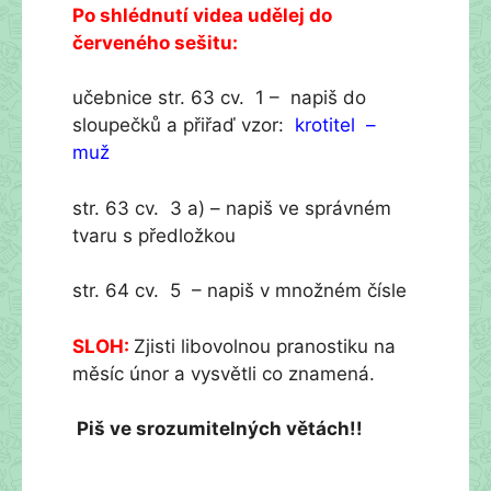
Po shlédnutí videa udělej do
červeného sešitu:
učebnice str. 63 cv. 1 – napiš do
sloupečků a přiřaď vzor:
krotitel –
muž
str. 63 cv. 3 a) – napiš ve správném
tvaru s předložkou
str. 64 cv. 5 – napiš v množném čísle
SLOH:
Zjisti libovolnou pranostiku na
měsíc únor a vysvětli co znamená.
Piš ve srozumitelných větách!!