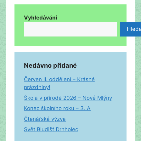
Vyhledávání
Hleda
Nedávno přidané
Červen II. oddělení – Krásné
prázdniny!
Škola v přírodě 2026 – Nové Mlýny
Konec školního roku – 3. A
Čtenářská výzva
Svět Bludišť Drnholec