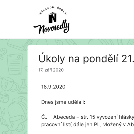
Přeskočit
Úkoly na pondělí 21.
na
obsah
17. září 2020
18.9.2020
Dnes jsme udělali:
ČJ – Abeceda – str. 15 vyvození hlásk
pracovní list( dále jen PL, vložený v 