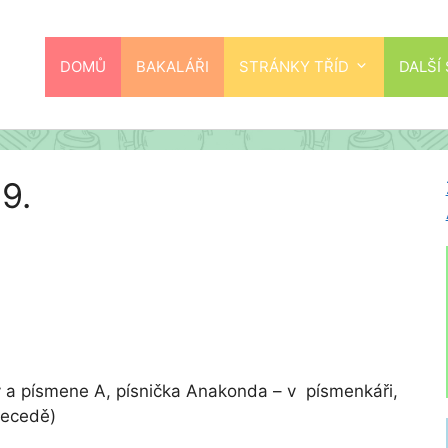
DOMŮ
BAKALÁŘI
STRÁNKY TŘÍD
DALŠÍ
9.
y a písmene A, písnička Anakonda – v písmenkáři,
Abecedě)