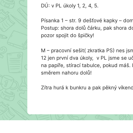
DÚ: v PL úkoly 1, 2, 4, 5.
Písanka 1 – str. 9 dešťové kapky – do
Postup: shora dolů čárku, pak shora 
pozor spojit do špičky!
M – pracovní sešit( zkratka PS) nes jsme
12 jen první dva úkoly, v PL jsme se 
na papíře, stírací tabulce, pokud máš.
směrem nahoru dolů!
Zítra hurá k bunkru a pak pěkný víkend