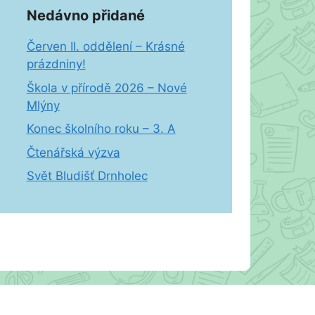
Nedávno přidané
Červen II. oddělení – Krásné
prázdniny!
Škola v přírodě 2026 – Nové
Mlýny
Konec školního roku – 3. A
Čtenářská výzva
Svět Bludišť Drnholec