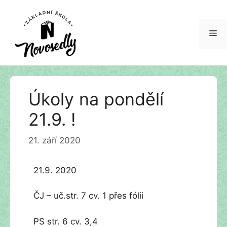
Me
Přeskočit
Úkoly na pondělí
na
obsah
21.9. !
21. září 2020
21.9. 2020
ČJ – uč.str. 7 cv. 1 přes fólii
PS str. 6 cv. 3,4