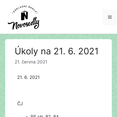
Me
Přeskočit
Úkoly na 21. 6. 2021
na
obsah
21. června 2021
21. 6. 2021
ČJ
PS str. 82, 84