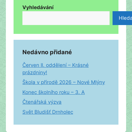
Vyhledávání
Hleda
Nedávno přidané
Červen II. oddělení – Krásné
prázdniny!
Škola v přírodě 2026 – Nové Mlýny
Konec školního roku – 3. A
Čtenářská výzva
Svět Bludišť Drnholec