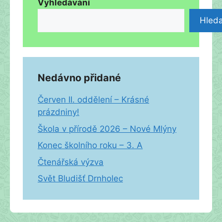
Vyhledávání
Hleda
Nedávno přidané
Červen II. oddělení – Krásné
prázdniny!
Škola v přírodě 2026 – Nové Mlýny
Konec školního roku – 3. A
Čtenářská výzva
Svět Bludišť Drnholec