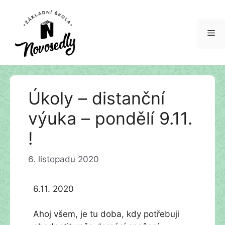
Me
Přeskočit
Úkoly – distanční
na
obsah
výuka – pondělí 9.11.
!
6. listopadu 2020
6.11. 2020
Ahoj všem, je tu doba, kdy potřebuji