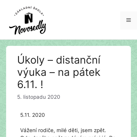
Me
Přeskočit
Úkoly – distanční
na
obsah
výuka – na pátek
6.11. !
5. listopadu 2020
5.11. 2020
Vážení rodiče, milé děti, jsem zpět.