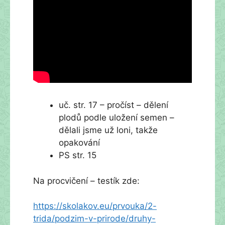
uč. str. 17 – pročíst – dělení
plodů podle uložení semen –
dělali jsme už loni, takže
opakování
PS str. 15
Na procvičení – testík zde:
https://skolakov.eu/prvouka/2-
trida/podzim-v-prirode/druhy-