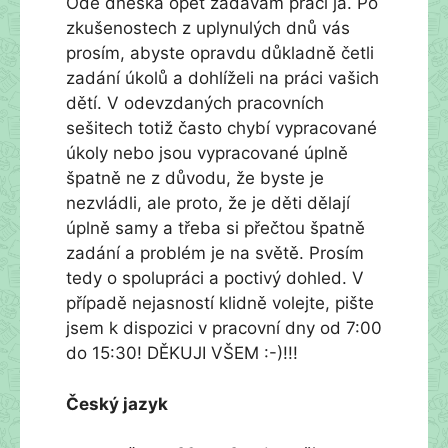
Ode dneška opět zadávám práci já. Po
zkušenostech z uplynulých dnů vás
prosím, abyste opravdu důkladně četli
zadání úkolů a dohlíželi na práci vašich
dětí. V odevzdaných pracovních
sešitech totiž často chybí vypracované
úkoly nebo jsou vypracované úplně
špatně ne z důvodu, že byste je
nezvládli, ale proto, že je děti dělají
úplně samy a třeba si přečtou špatně
zadání a problém je na světě. Prosím
tedy o spolupráci a poctivý dohled. V
případě nejasností klidně volejte, pište
jsem k dispozici v pracovní dny od 7:00
do 15:30! DĚKUJI VŠEM :-)!!!
Český jazyk