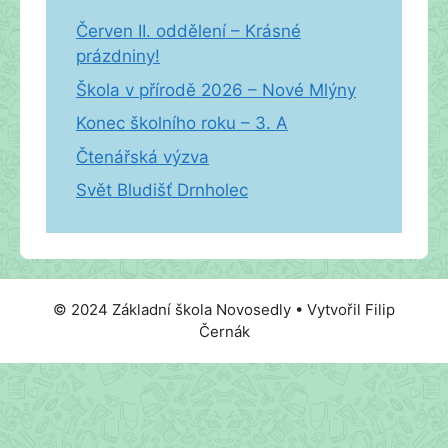
Červen II. oddělení – Krásné
prázdniny!
Škola v přírodě 2026 – Nové Mlýny
Konec školního roku – 3. A
Čtenářská výzva
Svět Bludišť Drnholec
© 2024 Základní škola Novosedly • Vytvořil Filip
Černák