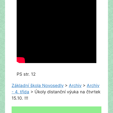
PS str. 12
Základní škola Novosedly
>
Archiv
>
Archiv
- 4. třída
>
Úkoly distanční výuka na čtvrtek
15.10. !!!