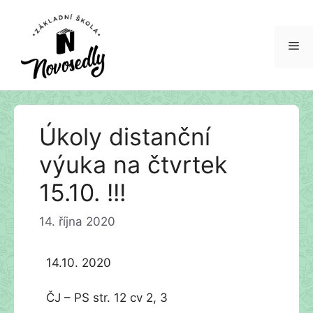
Me
Přeskočit
Úkoly distanční
na
obsah
výuka na čtvrtek
15.10. !!!
14. října 2020
14.10. 2020
ČJ – PS str. 12 cv 2, 3