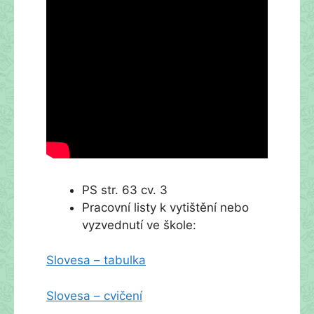
PS str. 63 cv. 3
Pracovní listy k vytištění nebo
vyzvednutí ve škole:
Slovesa – tabulka
Slovesa – cvičení