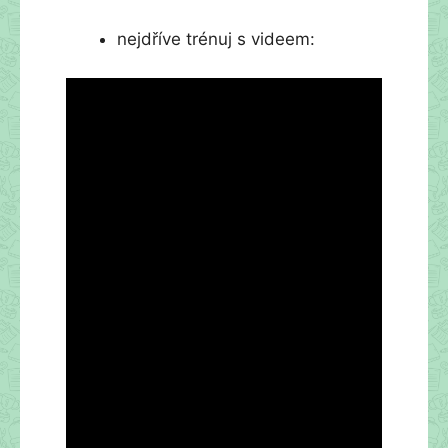
nejdříve trénuj s videem: