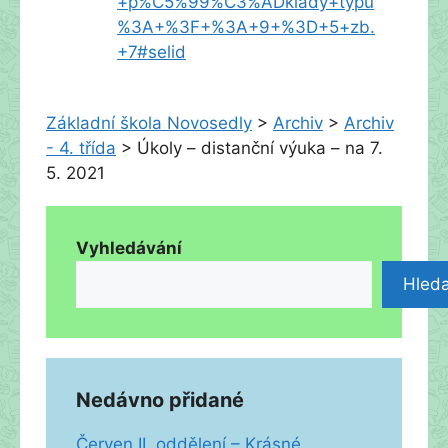
+p%C5%99%C3%ADklady+typu
%3A+%3F+%3A+9+%3D+5+zb.
+7#selid
Základní škola Novosedly
>
Archiv
>
Archiv
- 4. třída
>
Úkoly – distanční výuka – na 7.
5. 2021
Vyhledávání
Hleda
Nedávno přidané
Červen II. oddělení – Krásné