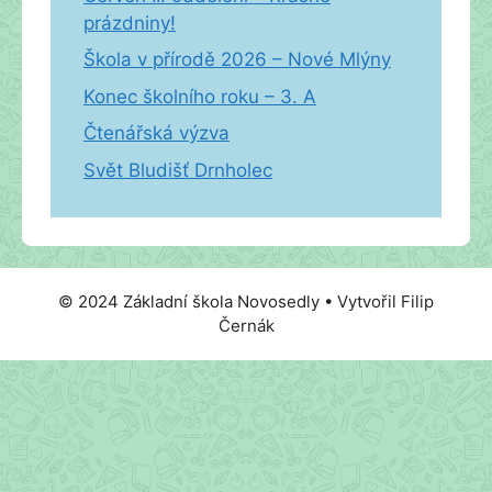
prázdniny!
Škola v přírodě 2026 – Nové Mlýny
Konec školního roku – 3. A
Čtenářská výzva
Svět Bludišť Drnholec
© 2024 Základní škola Novosedly • Vytvořil Filip
Černák