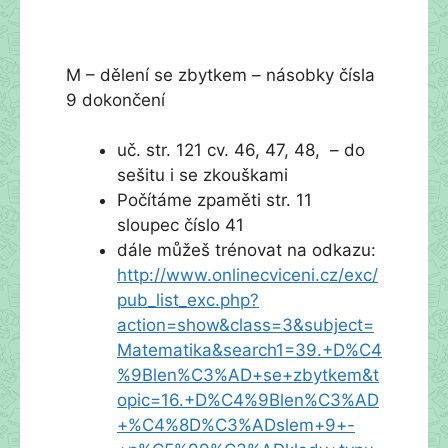
M – dělení se zbytkem – násobky čísla
9 dokončení
uč. str. 121 cv. 46, 47, 48, – do
sešitu i se zkouškami
Počítáme zpaměti str. 11
sloupec číslo 41
dále můžeš trénovat na odkazu:
http://www.onlinecviceni.cz/exc/
pub_list_exc.php?
action=show&class=3&subject=
Matematika&search1=39.+D%C4
%9Blen%C3%AD+se+zbytkem&t
opic=16.+D%C4%9Blen%C3%AD
+%C4%8D%C3%ADslem+9+-