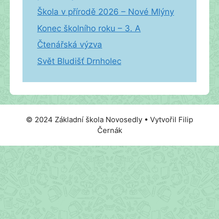
Škola v přírodě 2026 – Nové Mlýny
Konec školního roku – 3. A
Čtenářská výzva
Svět Bludišť Drnholec
© 2024 Základní škola Novosedly • Vytvořil Filip
Černák