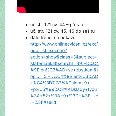
uč str. 121 cv. 44 – přes fólii
uč. str. 121 cv. 45, 46 do sešitu
dále trénuj na odkazu:
http://www.onlinecviceni.cz/exc/
pub_list_exc.php?
action=show&class=3&subject=
Matematika&search1=39.+D%C4
%9Blen%C3%AD+se+zbytkem&t
opic=15.+D%C4%9Blen%C3%AD
+%C4%8D%C3%ADslem+9+-
+p%C5%99%C3%ADklady+typu
%3A+52+%3A+9+%3D+%3F+zb
.+%3F#selid