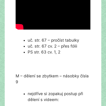
uč. str. 67 – pročíst tabulky
uč. str. 67 cv. 2 – přes fólii
PS str. 63 cv. 1, 2
M – dělení se zbytkem – násobky čísla
9
nejdříve si zopakuj postup při
dělení s videem: