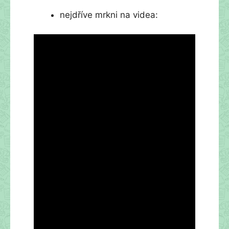
nejdříve mrkni na videa: