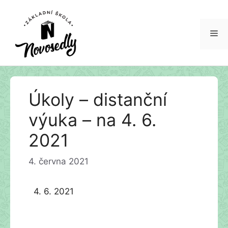
Me
Přeskočit
Úkoly – distanční
na
obsah
výuka – na 4. 6.
2021
4. června 2021
4. 6. 2021