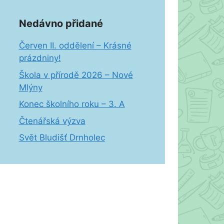
Nedávno přidané
Červen II. oddělení – Krásné
prázdniny!
Škola v přírodě 2026 – Nové
Mlýny
Konec školního roku – 3. A
Čtenářská výzva
Svět Bludišť Drnholec