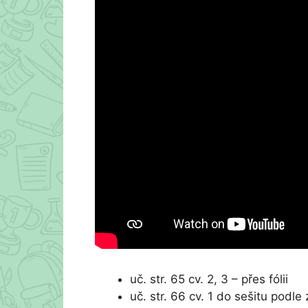
uč. str. 65 cv. 2, 3 – přes fólii
uč. str. 66 cv. 1 do sešitu podle