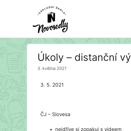
Přeskočit
Úkoly – distanční vý
na
obsah
3. května 2021
3. 5. 2021
ČJ – Slovesa
nejdříve si zopakuj s videem