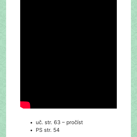
uč. str. 63 – pročíst
PS str. 54