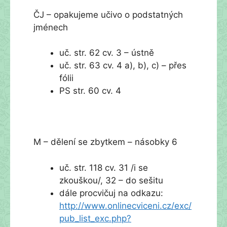
ČJ – opakujeme učivo o podstatných
jménech
uč. str. 62 cv. 3 – ústně
uč. str. 63 cv. 4 a), b), c) – přes
fólii
PS str. 60 cv. 4
M – dělení se zbytkem – násobky 6
uč. str. 118 cv. 31 /i se
zkouškou/, 32 – do sešitu
dále procvičuj na odkazu:
http://www.onlinecviceni.cz/exc/
pub_list_exc.php?