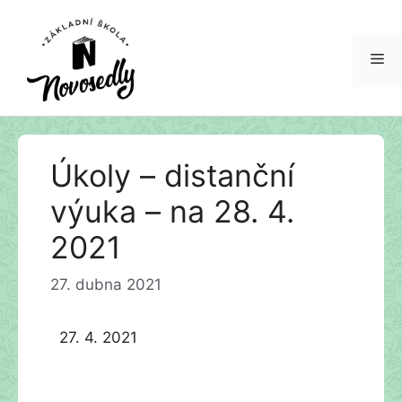
Me
Přeskočit
Úkoly – distanční
na
obsah
výuka – na 28. 4.
2021
27. dubna 2021
27. 4. 2021