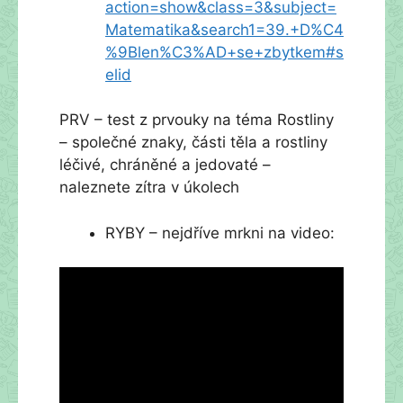
action=show&class=3&subject=
Matematika&search1=39.+D%C4
%9Blen%C3%AD+se+zbytkem#s
elid
PRV – test z prvouky na téma Rostliny
– společné znaky, části těla a rostliny
léčivé, chráněné a jedovaté –
naleznete zítra v úkolech
RYBY – nejdříve mrkni na video: