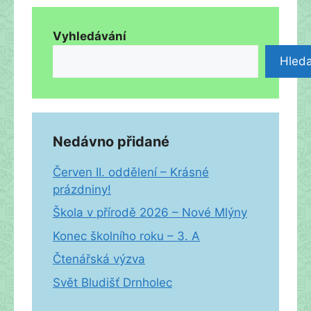
Vyhledávání
Hleda
Nedávno přidané
Červen II. oddělení – Krásné
prázdniny!
Škola v přírodě 2026 – Nové Mlýny
Konec školního roku – 3. A
Čtenářská výzva
Svět Bludišť Drnholec