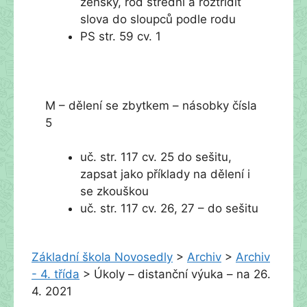
ženský, rod střední a roztřídit
slova do sloupců podle rodu
PS str. 59 cv. 1
M – dělení se zbytkem – násobky čísla
5
uč. str. 117 cv. 25 do sešitu,
zapsat jako příklady na dělení i
se zkouškou
uč. str. 117 cv. 26, 27 – do sešitu
Základní škola Novosedly
>
Archiv
>
Archiv
- 4. třída
>
Úkoly – distanční výuka – na 26.
4. 2021