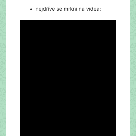
nejdříve se mrkni na videa: