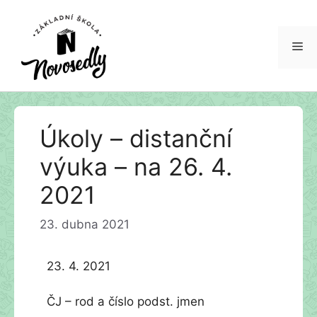
Me
Přeskočit
Úkoly – distanční
na
obsah
výuka – na 26. 4.
2021
23. dubna 2021
23. 4. 2021
ČJ – rod a číslo podst. jmen