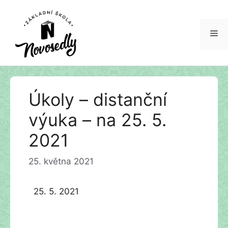
Me
Přeskočit
Úkoly – distanční
na
obsah
výuka – na 25. 5.
2021
25. května 2021
25. 5. 2021