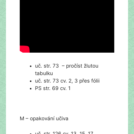
uč. str. 73 – pročíst žlutou
tabulku
uč. str. 73 cv. 2, 3 přes fólii
PS str. 69 cv. 1
M – opakování učiva
uč. str. 126 cv. 13, 15, 17