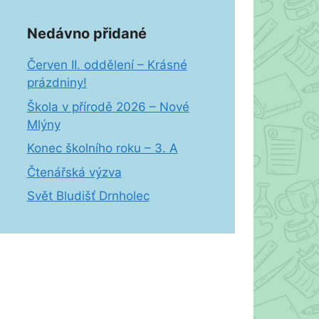
Nedávno přidané
Červen II. oddělení – Krásné
prázdniny!
Škola v přírodě 2026 – Nové
Mlýny
Konec školního roku – 3. A
Čtenářská výzva
Svět Bludišť Drnholec