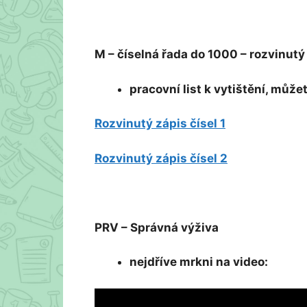
M – číselná řada do 1000 – rozvinutý
pracovní list k vytištění, můž
Rozvinutý zápis čísel 1
Rozvinutý zápis čísel 2
PRV – Správná výživa
nejdříve mrkni na video: