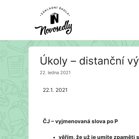
Přeskočit
Úkoly – distanční vý
na
obsah
22. ledna 2021
22.1. 2021
ČJ – vyjmenovaná slova po P
věřím, že už je umíte zpaměti 