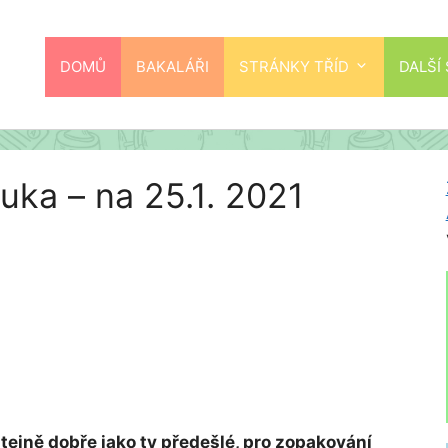
DOMŮ
BAKALÁŘI
STRÁNKY TŘÍD
DALŠÍ
uka – na 25.1. 2021
stejně dobře jako ty předešlé, pro zopakování