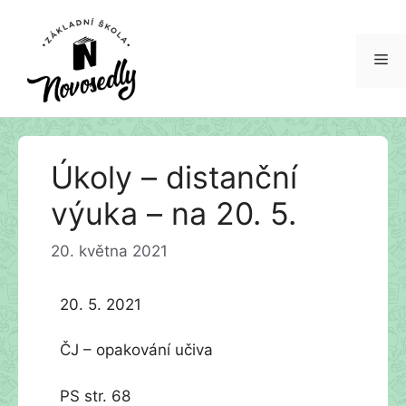
Me
Přeskočit
Úkoly – distanční
na
obsah
výuka – na 20. 5.
20. května 2021
20. 5. 2021
ČJ – opakování učiva
PS str. 68