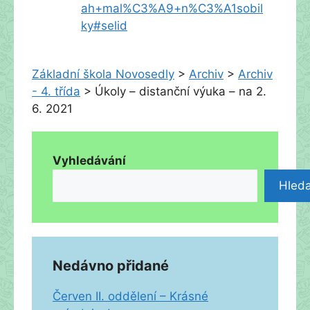
ah+mal%C3%A9+n%C3%A1sobil
ky#selid
Základní škola Novosedly
>
Archiv
>
Archiv
- 4. třída
>
Úkoly – distanční výuka – na 2.
6. 2021
Vyhledávání
Hleda
Nedávno přidané
Červen II. oddělení – Krásné