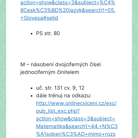
action=show&class=3&subject=%C4%
8Cesk%C3%BD%20jazyk&search1=05.
+Slovesa#selid
PS str. 80
M – násobení dvojciferných čísel
jednociferným činitelem
uč. str. 131 cv. 9, 12
dále trénuj na odkazu:
http://www.onlinecviceni.cz/exc/
pub_list_exc.php?
action=show&class=3&subject=
Matematika&search1=44.+N%C3
%A1soben%C3%AD+mimo+rozs