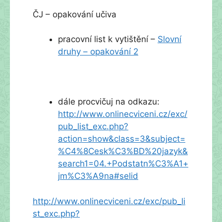
ČJ – opakování učiva
pracovní list k vytištění –
Slovní
druhy – opakování 2
dále procvičuj na odkazu:
http://www.onlinecviceni.cz/exc/
pub_list_exc.php?
action=show&class=3&subject=
%C4%8Cesk%C3%BD%20jazyk&
search1=04.+Podstatn%C3%A1+
jm%C3%A9na#selid
http://www.onlinecviceni.cz/exc/pub_li
st_exc.php?