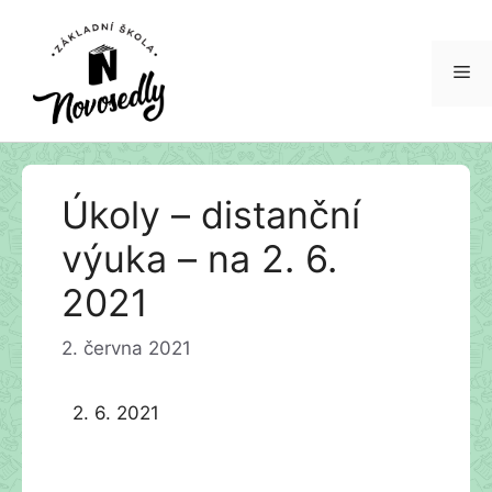
Me
Přeskočit
Úkoly – distanční
na
obsah
výuka – na 2. 6.
2021
2. června 2021
2. 6. 2021