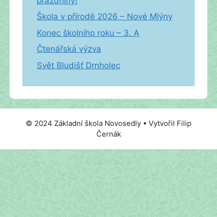
prázdniny!
Škola v přírodě 2026 – Nové Mlýny
Konec školního roku – 3. A
Čtenářská výzva
Svět Bludišť Drnholec
© 2024 Základní škola Novosedly • Vytvořil Filip
Černák