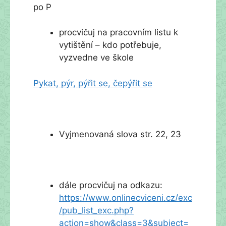
po P
procvičuj na pracovním listu k
vytištění – kdo potřebuje,
vyzvedne ve škole
Pykat, pýr, pýřit se, čepýřit se
Vyjmenovaná slova str. 22, 23
dále procvičuj na odkazu:
https://www.onlinecviceni.cz/exc
/pub_list_exc.php?
action=show&class=3&subject=