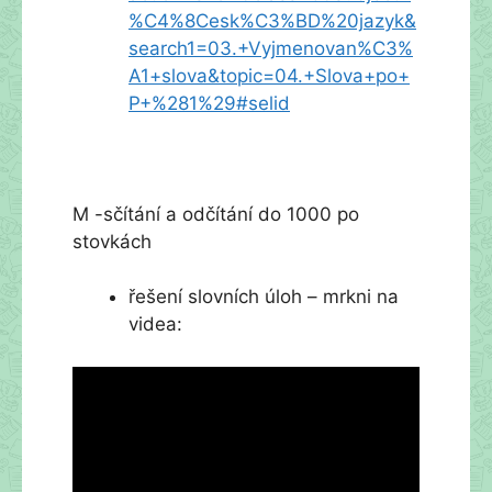
%C4%8Cesk%C3%BD%20jazyk&
search1=03.+Vyjmenovan%C3%
A1+slova&topic=04.+Slova+po+
P+%281%29#selid
M -sčítání a odčítání do 1000 po
stovkách
řešení slovních úloh – mrkni na
videa: