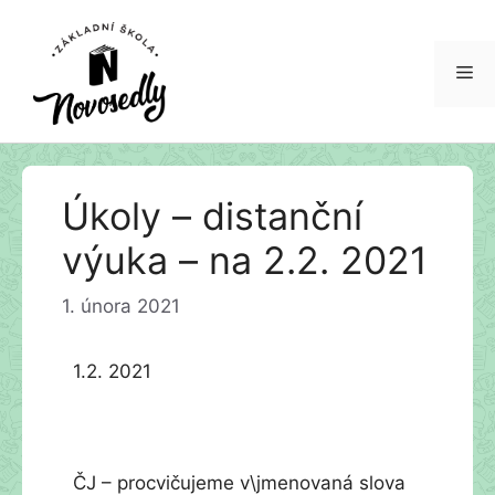
Me
Přeskočit
Úkoly – distanční
na
obsah
výuka – na 2.2. 2021
1. února 2021
1.2. 2021
ČJ – procvičujeme v\jmenovaná slova