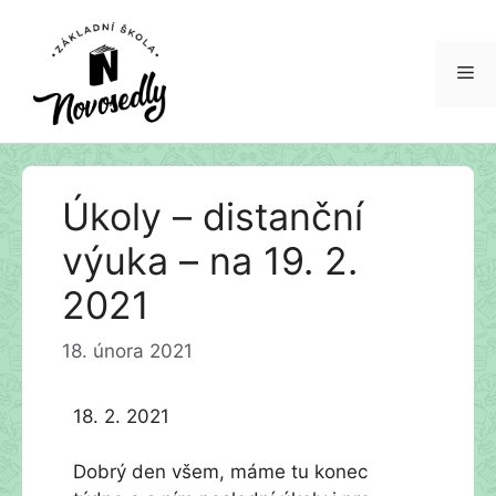
Me
Přeskočit
Úkoly – distanční
na
obsah
výuka – na 19. 2.
2021
18. února 2021
18. 2. 2021
Dobrý den všem, máme tu konec