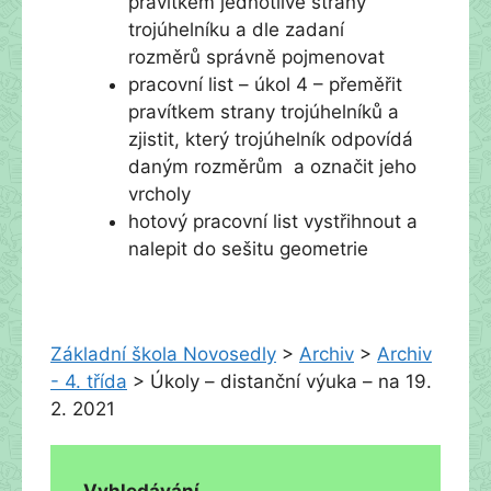
pravítkem jednotlivé strany
trojúhelníku a dle zadaní
rozměrů správně pojmenovat
pracovní list – úkol 4 – přeměřit
pravítkem strany trojúhelníků a
zjistit, který trojúhelník odpovídá
daným rozměrům a označit jeho
vrcholy
hotový pracovní list vystřihnout a
nalepit do sešitu geometrie
Základní škola Novosedly
>
Archiv
>
Archiv
- 4. třída
>
Úkoly – distanční výuka – na 19.
2. 2021
Vyhledávání