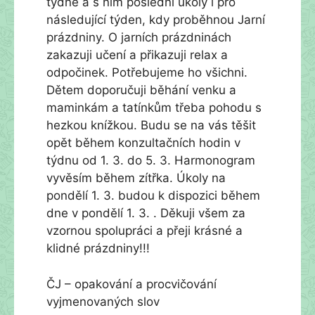
týdne a s ním poslední úkoly i pro
následující týden, kdy proběhnou Jarní
prázdniny. O jarních prázdninách
zakazuji učení a přikazuji relax a
odpočinek. Potřebujeme ho všichni.
Dětem doporučuji běhání venku a
maminkám a tatínkům třeba pohodu s
hezkou knížkou. Budu se na vás těšit
opět během konzultačních hodin v
týdnu od 1. 3. do 5. 3. Harmonogram
vyvěsím během zítřka. Úkoly na
pondělí 1. 3. budou k dispozici během
dne v pondělí 1. 3. . Děkuji všem za
vzornou spolupráci a přeji krásné a
klidné prázdniny!!!
ČJ – opakování a procvičování
vyjmenovaných slov