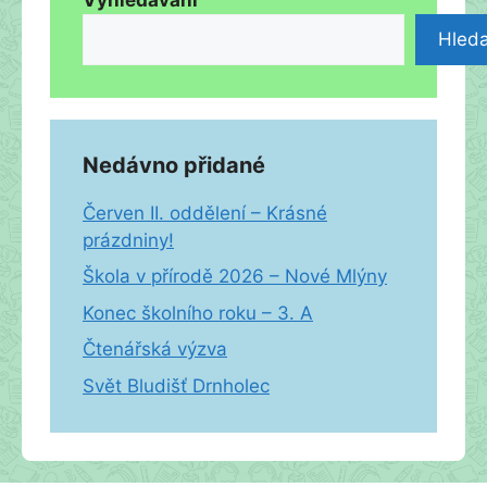
Hleda
Nedávno přidané
Červen II. oddělení – Krásné
prázdniny!
Škola v přírodě 2026 – Nové Mlýny
Konec školního roku – 3. A
Čtenářská výzva
Svět Bludišť Drnholec