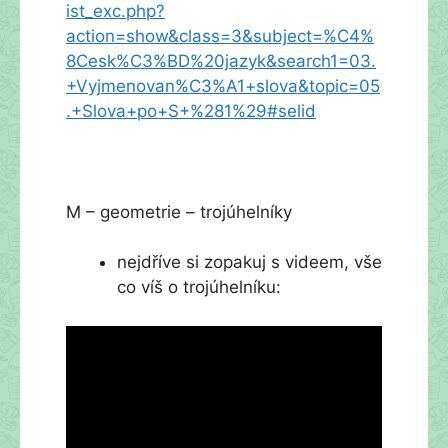
ist_exc.php?
action=show&class=3&subject=%C4%
8Cesk%C3%BD%20jazyk&search1=03.
+Vyjmenovan%C3%A1+slova&topic=05
.+Slova+po+S+%281%29#selid
M – geometrie – trojúhelníky
nejdříve si zopakuj s videem, vše
co víš o trojúhelníku: