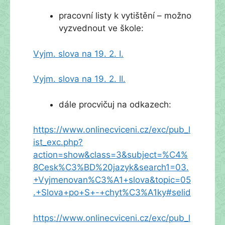
pracovní listy k vytištění – možno
vyzvednout ve škole:
Vyjm. slova na 19. 2. I.
Vyjm. slova na 19. 2. II.
dále procvičuj na odkazech:
https://www.onlinecviceni.cz/exc/pub_l
ist_exc.php?
action=show&class=3&subject=%C4%
8Cesk%C3%BD%20jazyk&search1=03.
+Vyjmenovan%C3%A1+slova&topic=05
.+Slova+po+S+-+chyt%C3%A1ky#selid
https://www.onlinecviceni.cz/exc/pub_l