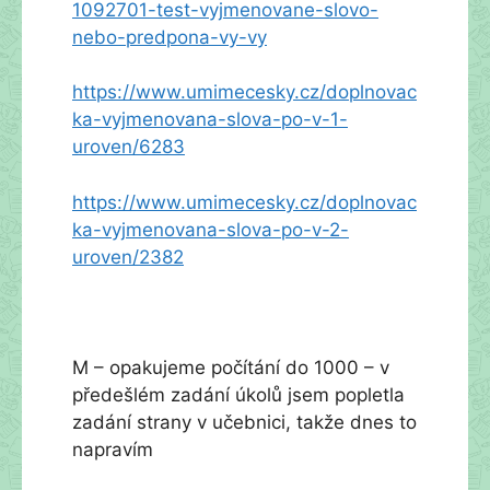
1092701-test-vyjmenovane-slovo-
nebo-predpona-vy-vy
https://www.umimecesky.cz/doplnovac
ka-vyjmenovana-slova-po-v-1-
uroven/6283
https://www.umimecesky.cz/doplnovac
ka-vyjmenovana-slova-po-v-2-
uroven/2382
M – opakujeme počítání do 1000 – v
předešlém zadání úkolů jsem popletla
zadání strany v učebnici, takže dnes to
napravím