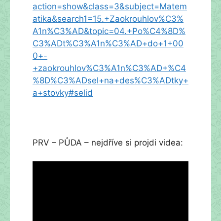
action=show&class=3&subject=Matem
atika&search1=15.+Zaokrouhlov%C3%
A1n%C3%AD&topic=04.+Po%C4%8D%
C3%ADt%C3%A1n%C3%AD+do+1+00
0+-
+zaokrouhlov%C3%A1n%C3%AD+%C4
%8D%C3%ADsel+na+des%C3%ADtky+
a+stovky#selid
PRV – PŮDA – nejdříve si projdi videa: