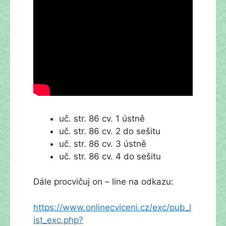
uč. str. 86 cv. 1 ústně
uč. str. 86 cv. 2 do sešitu
uč. str. 86 cv. 3 ústně
uč. str. 86 cv. 4 do sešitu
Dále procvičuj on – line na odkazu:
https://www.onlinecviceni.cz/exc/pub_l
ist_exc.php?