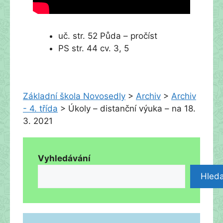
uč. str. 52 Půda – pročíst
PS str. 44 cv. 3, 5
Základní škola Novosedly
>
Archiv
>
Archiv
- 4. třída
>
Úkoly – distanční výuka – na 18.
3. 2021
Vyhledávání
Hleda