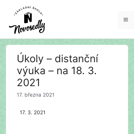
Me
Přeskočit
Úkoly – distanční
na
obsah
výuka – na 18. 3.
2021
17. března 2021
17. 3. 2021