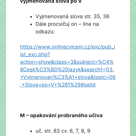
vyjmenovaná slova po V
Vyjmenovaná slova str. 35, 36
Dále procvičuj on – line na
odkazu:
https://www.onlinecviceni.cz/exc/pub_l
ist_exc.php?
action=show&class=3&subject=%C4%
8Cesk%C3%BD%20jazyk&search1=03.
+Vyjmenovan%C3%A1+slova&topic=06
.+Slova+po+V+%281%29#selid
M – opakování probraného učiva
uč. str. 83 cv. 6, 7, 8, 9