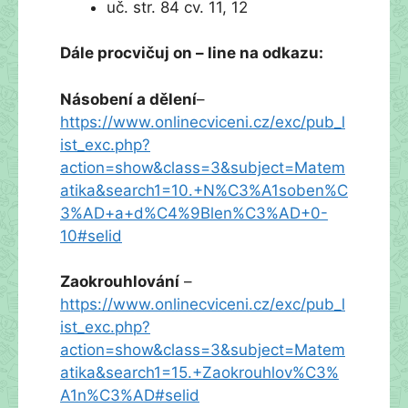
uč. str. 84 cv. 11, 12
Dále procvičuj on – line na odkazu:
Násobení a dělení
–
https://www.onlinecviceni.cz/exc/pub_l
ist_exc.php?
action=show&class=3&subject=Matem
atika&search1=10.+N%C3%A1soben%C
3%AD+a+d%C4%9Blen%C3%AD+0-
10#selid
Zaokrouhlování
–
https://www.onlinecviceni.cz/exc/pub_l
ist_exc.php?
action=show&class=3&subject=Matem
atika&search1=15.+Zaokrouhlov%C3%
A1n%C3%AD#selid