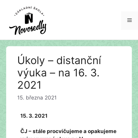
Me
Přeskočit
Úkoly – distanční
na
obsah
výuka – na 16. 3.
2021
15. března 2021
15. 3. 2021
ČJ – stále procvičujeme a opakujeme