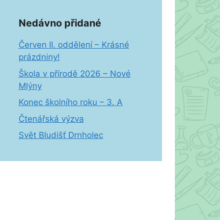
Nedávno přidané
Červen II. oddělení – Krásné
prázdniny!
Škola v přírodě 2026 – Nové
Mlýny
Konec školního roku – 3. A
Čtenářská výzva
Svět Bludišť Drnholec