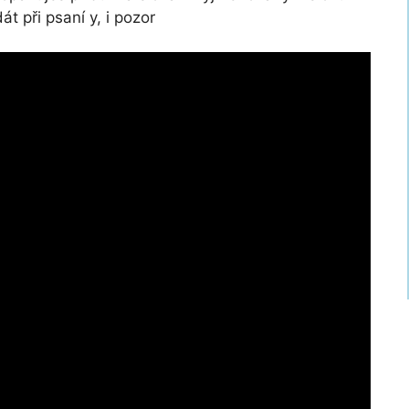
át při psaní y, i pozor