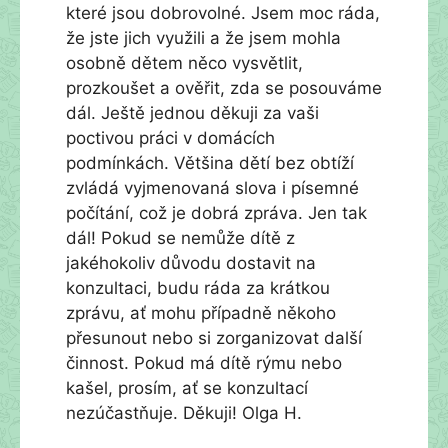
které jsou dobrovolné. Jsem moc ráda,
že jste jich využili a že jsem mohla
osobně dětem něco vysvětlit,
prozkoušet a ověřit, zda se posouváme
dál. Ještě jednou děkuji za vaši
poctivou práci v domácích
podmínkách. Většina dětí bez obtíží
zvládá vyjmenovaná slova i písemné
počítání, což je dobrá zpráva. Jen tak
dál! Pokud se nemůže dítě z
jakéhokoliv důvodu dostavit na
konzultaci, budu ráda za krátkou
zprávu, ať mohu případně někoho
přesunout nebo si zorganizovat další
činnost. Pokud má dítě rýmu nebo
kašel, prosím, ať se konzultací
nezúčastňuje. Děkuji! Olga H.