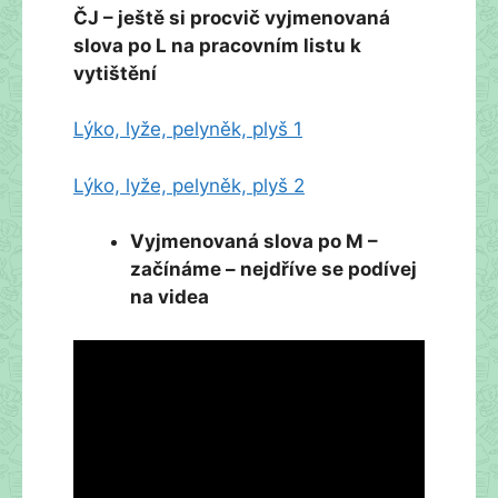
ČJ – ještě si procvič vyjmenovaná
slova po L na pracovním listu k
vytištění
Lýko, lyže, pelyněk, plyš 1
Lýko, lyže, pelyněk, plyš 2
Vyjmenovaná slova po M –
začínáme – nejdříve se podívej
na videa