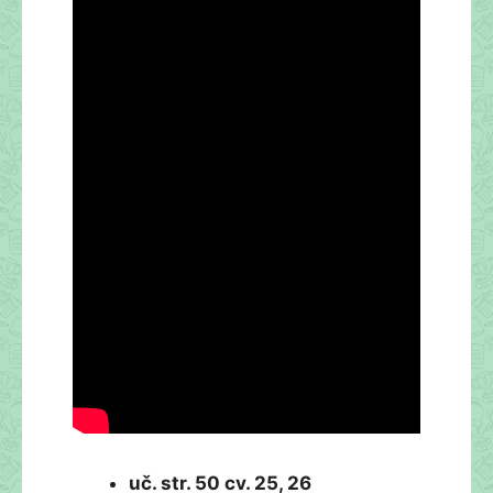
uč. str. 50 cv. 25, 26