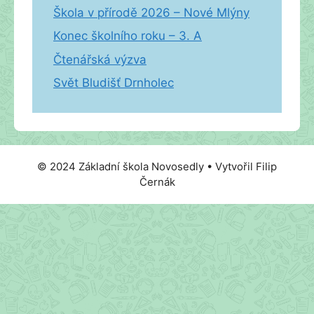
Škola v přírodě 2026 – Nové Mlýny
Konec školního roku – 3. A
Čtenářská výzva
Svět Bludišť Drnholec
© 2024 Základní škola Novosedly • Vytvořil Filip
Černák