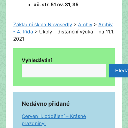
uč. str. 51 cv. 31, 35
Základní škola Novosedly
>
Archiv
>
Archiv
- 4. třída
>
Úkoly – distanční výuka – na 11.1.
2021
Vyhledávání
Hleda
Nedávno přidané
Červen II. oddělení – Krásné
prázdniny!