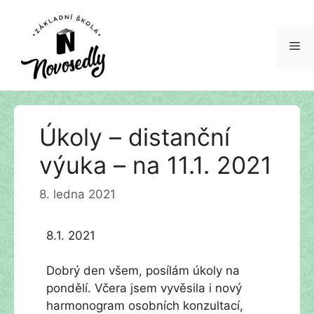
Me
Přeskočit
Úkoly – distanční
na
obsah
výuka – na 11.1. 2021
8. ledna 2021
8.1. 2021
Dobrý den všem, posílám úkoly na
pondělí. Včera jsem vyvěsila i nový
harmonogram osobních konzultací,