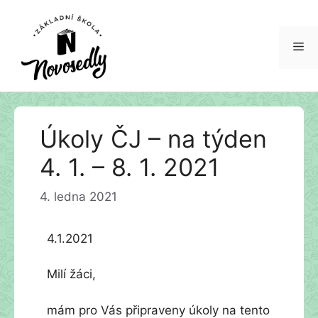
Me
Přeskočit
Úkoly ČJ – na týden
na
obsah
4. 1. – 8. 1. 2021
4. ledna 2021
4.1.2021
Milí žáci,
mám pro Vás připraveny úkoly na tento