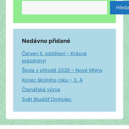
Hleda
Nedávno přidané
Červen II. oddělení – Krásné
prázdniny!
Škola v přírodě 2026 – Nové Mlýny
Konec školního roku – 3. A
Čtenářská výzva
Svět Bludišť Drnholec