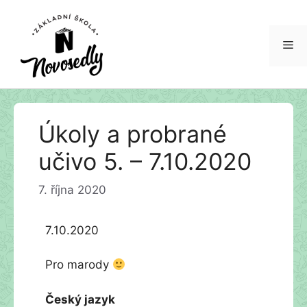
Me
Přeskočit
Úkoly a probrané
na
obsah
učivo 5. – 7.10.2020
7. října 2020
7.10.2020
Pro marody
Český jazyk