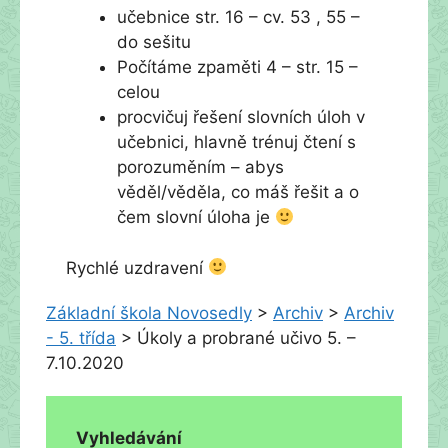
učebnice str. 16 – cv. 53 , 55 –
do sešitu
Počítáme zpaměti 4 – str. 15 –
celou
procvičuj řešení slovních úloh v
učebnici, hlavně trénuj čtení s
porozuměním – abys
věděl/věděla, co máš řešit a o
čem slovní úloha je
Rychlé uzdravení
Základní škola Novosedly
>
Archiv
>
Archiv
- 5. třída
>
Úkoly a probrané učivo 5. –
7.10.2020
Vyhledávání