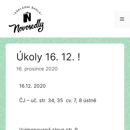
Me
Přeskočit
Úkoly 16. 12. !
na
obsah
16. prosince 2020
16.12. 2020
ČJ – uč. str. 34, 35 cv. 7, 8 ústně
Vyjmenovaná slova str. 9