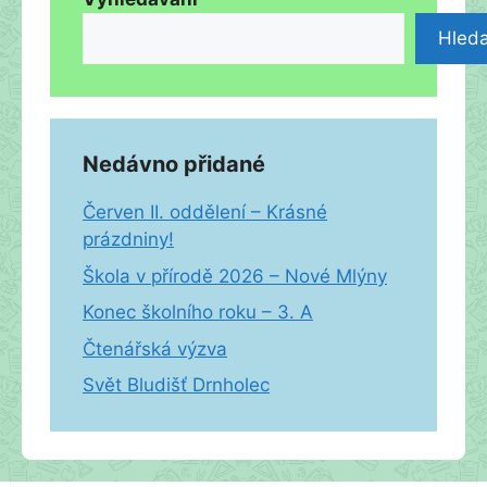
Hleda
Nedávno přidané
Červen II. oddělení – Krásné
prázdniny!
Škola v přírodě 2026 – Nové Mlýny
Konec školního roku – 3. A
Čtenářská výzva
Svět Bludišť Drnholec