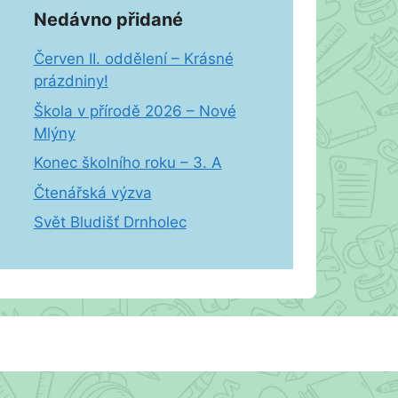
Nedávno přidané
Červen II. oddělení – Krásné
prázdniny!
Škola v přírodě 2026 – Nové
Mlýny
Konec školního roku – 3. A
Čtenářská výzva
Svět Bludišť Drnholec