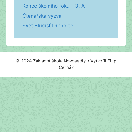
Konec školního roku – 3. A
Čtenářská výzva
Svět Bludišť Drnholec
© 2024 Základní škola Novosedly • Vytvořil Filip
Černák