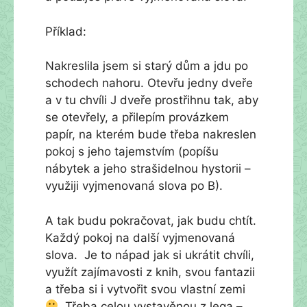
Příklad:
Nakreslila jsem si starý dům a jdu po
schodech nahoru. Otevřu jedny dveře
a v tu chvíli J dveře prostřihnu tak, aby
se otevřely, a přilepím provázkem
papír, na kterém bude třeba nakreslen
pokoj s jeho tajemstvím (popíšu
nábytek a jeho strašidelnou hystorii –
využiji vyjmenovaná slova po B).
A tak budu pokračovat, jak budu chtít.
Každý pokoj na další vyjmenovaná
slova. Je to nápad jak si ukrátit chvíli,
využít zajímavosti z knih, svou fantazii
a třeba si i vytvořit svou vlastní zemi
Třeba celou vystavěnou z lega –