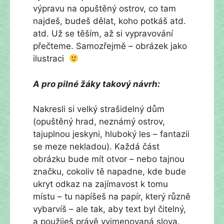
výpravu na opuštěný ostrov, co tam
najdeš, budeš dělat, koho potkáš atd.
atd. Už se těším, až si vypravování
přečteme. Samozřejmě – obrázek jako
ilustraci
A pro pilné žáky takový návrh:
Nakresli si velký strašidelný dům
(opuštěný hrad, neznámý ostrov,
tajuplnou jeskyni, hluboký les – fantazii
se meze nekladou). Každá část
obrázku bude mít otvor – nebo tajnou
značku, cokoliv tě napadne, kde bude
ukryt odkaz na zajímavost k tomu
místu – tu napíšeš na papír, který různě
vybarvíš – ale tak, aby text byl čitelný,
a použiješ právě vyjmenovaná slova.