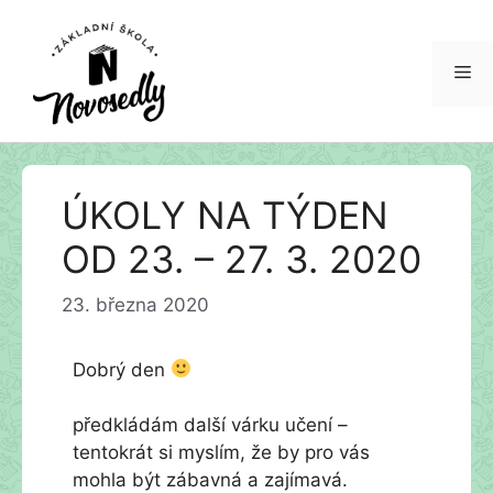
Me
Přeskočit
ÚKOLY NA TÝDEN
na
obsah
OD 23. – 27. 3. 2020
23. března 2020
Dobrý den
předkládám další várku učení –
tentokrát si myslím, že by pro vás
mohla být zábavná a zajímavá.