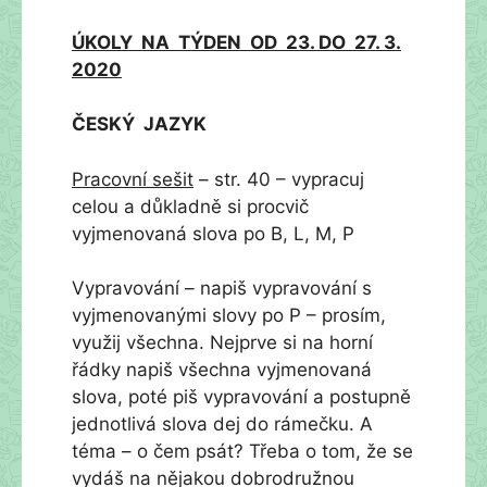
ÚKOLY NA TÝDEN OD 23. DO 27. 3.
2020
ČESKÝ JAZYK
Pracovní sešit
– str. 40 – vypracuj
celou a důkladně si procvič
vyjmenovaná slova po B, L, M, P
Vypravování – napiš vypravování s
vyjmenovanými slovy po P – prosím,
využij všechna. Nejprve si na horní
řádky napiš všechna vyjmenovaná
slova, poté piš vypravování a postupně
jednotlivá slova dej do rámečku. A
téma – o čem psát? Třeba o tom, že se
vydáš na nějakou dobrodružnou