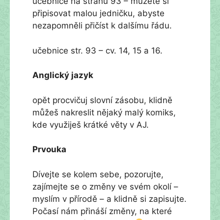
učebnice na stranu 93 – můžete si
připisovat malou jedničku, abyste
nezapomněli přičíst k dalšímu řádu.
učebnice str. 93 – cv. 14, 15 a 16.
Anglický jazyk
opět procvičuj slovní zásobu, klidně
můžeš nakreslit nějaký malý komiks,
kde využiješ krátké věty v AJ.
Prvouka
Dívejte se kolem sebe, pozorujte,
zajímejte se o změny ve svém okolí –
myslím v přírodě – a klidně si zapisujte.
Počasí nám přináší změny, na které