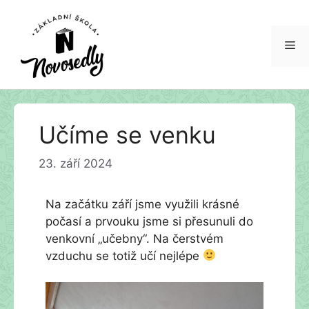
Me
Přeskočit
Učíme se venku
na
obsah
23. září 2024
Na začátku září jsme využili krásné
počasí a prvouku jsme si přesunuli do
venkovní „učebny“. Na čerstvém
vzduchu se totiž učí nejlépe