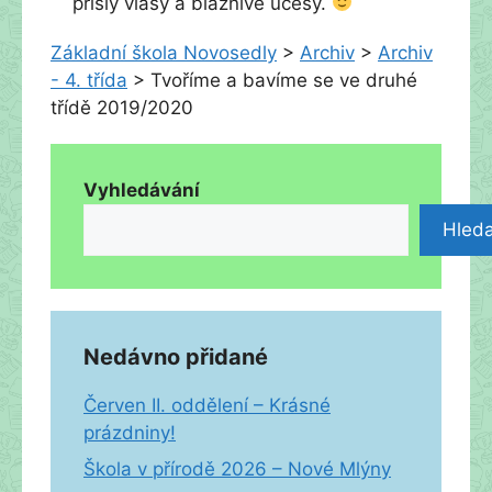
přišly vlasy a bláznivé účesy.
Základní škola Novosedly
>
Archiv
>
Archiv
- 4. třída
>
Tvoříme a bavíme se ve druhé
třídě 2019/2020
Vyhledávání
Hleda
Nedávno přidané
Červen II. oddělení – Krásné
prázdniny!
Škola v přírodě 2026 – Nové Mlýny