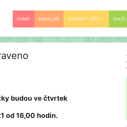
DOMŮ
BAKALÁŘI
STRÁNKY TŘÍD
DALŠÍ
raveno
zky budou ve čtvrtek
1 od 16,00 hodin.