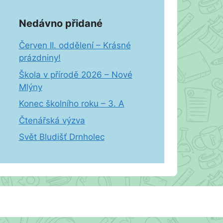
Nedávno přidané
Červen II. oddělení – Krásné
prázdniny!
Škola v přírodě 2026 – Nové
Mlýny
Konec školního roku – 3. A
Čtenářská výzva
Svět Bludišť Drnholec