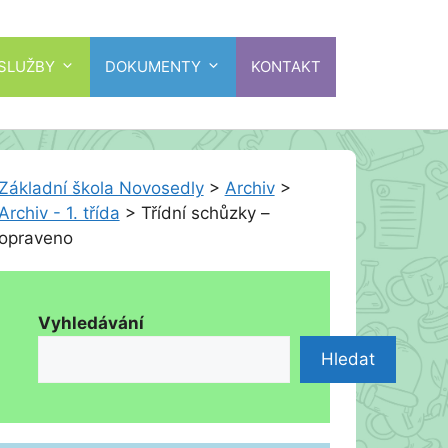
 SLUŽBY
DOKUMENTY
KONTAKT
Základní škola Novosedly
>
Archiv
>
Archiv - 1. třída
>
Třídní schůzky –
opraveno
Vyhledávání
Hledat