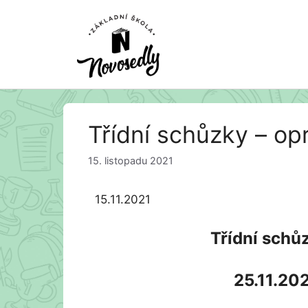
Přeskočit
Třídní schůzky – op
na
obsah
15. listopadu 2021
15.11.2021
Třídní schů
25.11.202