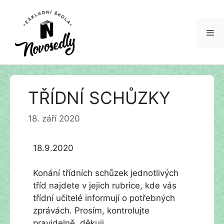
Me
Přeskočit
TŘÍDNÍ SCHŮZKY
na
obsah
18. září 2020
18.9.2020
Konání třídních schůzek jednotlivých
tříd najdete v jejich rubrice, kde vás
třídní učitelé informují o potřebných
zprávách. Prosím, kontrolujte
pravidelně, děkuji.