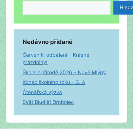
Hleda
Nedávno přidané
Červen II. oddělení – Krásné
prázdniny!
Škola v přírodě 2026 – Nové Mlýny
Konec školního roku – 3. A
Čtenářská výzva
Svět Bludišť Drnholec