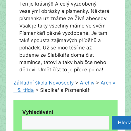
Ten je krásný!! A celý vyzdobený
veselými obrázky a písmenky. Některá
písmenka už známe ze Živé abecedy.
Však je taky všechny máme ve svém
Písmenkáři pěkně vyzdobené. Je tam
také spousta zajímavých příběhů a
pohádek. Už se moc těšíme až
budeme ze Slabikáře doma číst
mamince, tátovi a taky babičce nebo
dědovi. Umět číst to je přece prima!
Základní škola Novosedly
>
Archiv
>
Archiv
- 5. třída
>
Slabikář a Písmenkář
Vyhledávání
Hleda